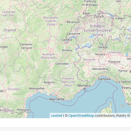
Leaflet
| ©
OpenStreetMap
contributors, Points ©