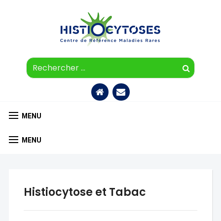
Histiocytoses
Centre
de
Référen
Maladie
Accueil
Nous
Rares
contacter
MENU
MENU
Histiocytose et Tabac