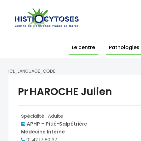
Histiocytoses
Centre
de
Référence
Maladie
Le centre
Pathologies
Rares
ICL_LANGUAGE_CODE
Pr
HAROCHE Julien
Spécialité : Adulte
APHP – Pitié-Salpétrière
Médecine Interne
01 42 17 80 37